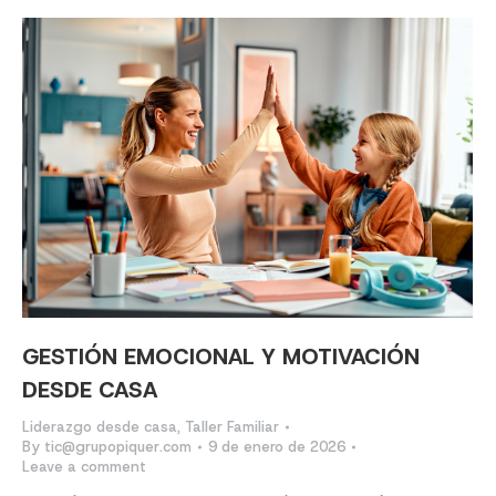
GESTIÓN EMOCIONAL Y MOTIVACIÓN
DESDE CASA
Liderazgo desde casa
,
Taller Familiar
By
tic@grupopiquer.com
9 de enero de 2026
Leave a comment