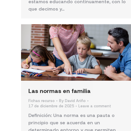
estamos educando continuamente, con lo
que decimos y…
Las normas en familia
Fichas recurso
By
David Ariño
17 de diciembre de 2025
Leave a comment
Definición: Una norma es una pauta o
principio que se acuerda en un
determinado entorno y que permiten