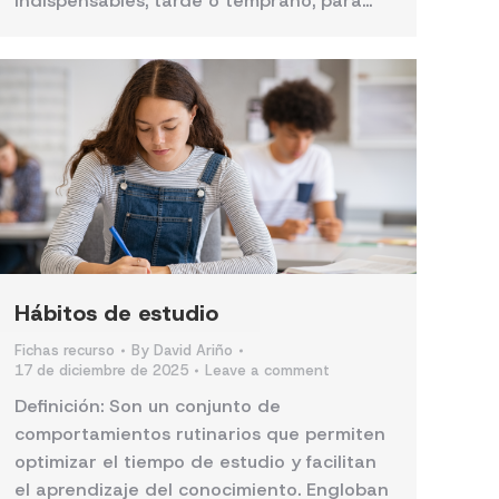
indispensables, tarde o temprano, para…
Hábitos de estudio
Fichas recurso
By
David Ariño
17 de diciembre de 2025
Leave a comment
Definición: Son un conjunto de
comportamientos rutinarios que permiten
optimizar el tiempo de estudio y facilitan
el aprendizaje del conocimiento. Engloban